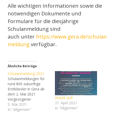
Alle wichtigen Informationen sowie die
notwendigen Dokumente und
Formulare für die diesjährige
Schulanmeldung sind
auch unter
https://www.gera.de/schulan
meldung
verfügbar.
Ähnliche Beiträge
Schulanmeldung 2021
Schulanmeldungen für
rund 800 zukünftige
Erstklässler in Gera ab
dem 2. Mai 2021
Wacht auf!
Vorgezogener
21. April 2021
Anmeldezeitraum für das
5. Mai 2021
In "Allgemein"
Schuljahr 2022/2023,
In "Allgemein"
Anmeldung