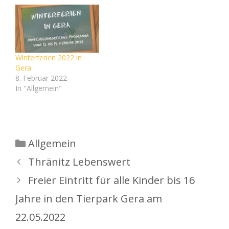
ausschließlich kontaktlos
Die Anmeldung für den
Schulbesuch zukünftiger
Erstklässler in einer
Grund- oder
Winterferien 2022 in
Gemeinschaftsschule im
Gera
Schuljahr 2022/2023
8. Februar 2022
findet bereits ab dem 2.
In "Allgemein"
Mai 2021 statt und
endet am 10. Mai…
Kategorien
Allgemein
Thränitz Lebenswert
Freier Eintritt für alle Kinder bis 16
Jahre in den Tierpark Gera am
22.05.2022