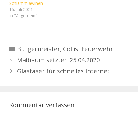
Schlammlawinen
Tangente verbindet den
15. Juli 2021
Ortsteil mit der Stadt…
In "Allgemein"
Kategorien
Bürgermeister
,
Collis
,
Feuerwehr
Maibaum setzten 25.04.2020
Glasfaser für schnelles Internet
Kommentar verfassen