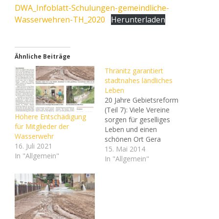
DWA_Infoblatt-Schulungen-gemeindliche-
Wasserwehren-TH_2020
Herunterladen
Ähnliche Beiträge
Thränitz garantiert
stadtnahes ländliches
Leben
20 Jahre Gebietsreform
(Teil 7): Viele Vereine
Höhere Entschädigung
sorgen für geselliges
für Mitglieder der
Leben und einen
Wasserwehr
schönen Ort Gera
16. Juli 2021
Thränitz bildet mit dem
15. Mai 2014
In "Allgemein"
Dorf Collis und der
In "Allgemein"
Siedlung Am Stern einen
Ortsteil von Gera. Es liegt
landschaftlich reizvoll am
Naherholungsgebiet
Gessental und hat 400
Einwohner. Die Süd-Ost-