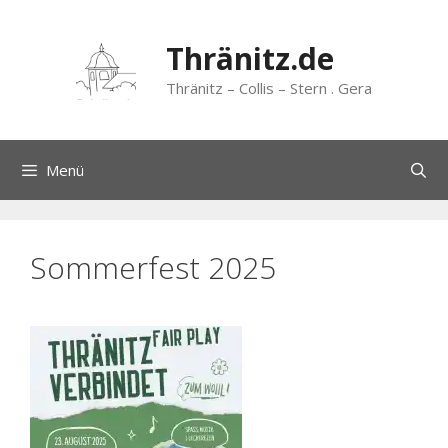
Zum
Inhalt
Thränitz.de
springen
Thränitz – Collis – Stern . Gera
Menü
Sommerfest 2025