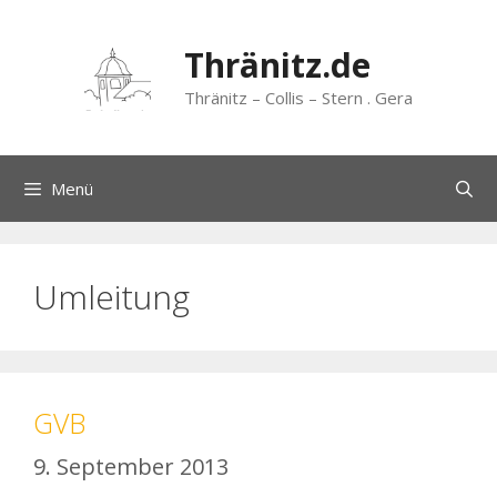
Zum
Inhalt
Thränitz.de
springen
Thränitz – Collis – Stern . Gera
Menü
Umleitung
GVB
9. September 2013