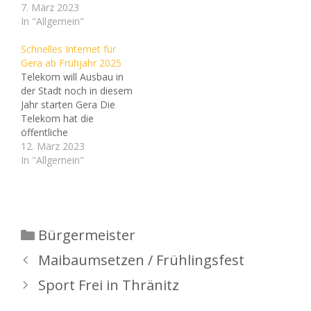
7. März 2023
In "Allgemein"
Schnelles Internet für
Gera ab Frühjahr 2025
Telekom will Ausbau in
der Stadt noch in diesem
Jahr starten Gera Die
Telekom hat die
öffentliche
Ausschreibung für den
12. März 2023
Internet-Ausbau in Gera
In "Allgemein"
gewonnen. Die
Bauarbeiten beginnen
voraussichtlich im dritten
Quartal 2023 und sollen
bis Frühjahr 2025
Kategorien
Bürgermeister
abgeschlossen sein.
Bereits während der
Maibaumsetzen / Frühlingsfest
Ausbauphase soll es
Sport Frei in Thränitz
möglich sein, den
schnellen