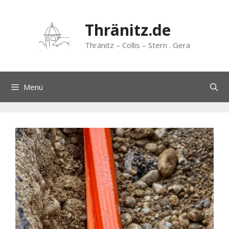
Zum
Inhalt
Thränitz.de
springen
Thränitz – Collis – Stern . Gera
Menü