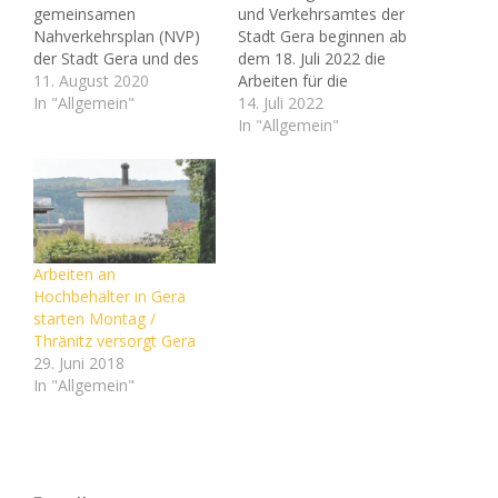
gemeinsamen
und Verkehrsamtes der
Nahverkehrsplan (NVP)
Stadt Gera beginnen ab
der Stadt Gera und des
dem 18. Juli 2022 die
Landkreises Greiz. Für
11. August 2020
Arbeiten für die
alle Bürgerinnen und
In "Allgemein"
Sanierung der B92. Es
14. Juli 2022
Bürger der Stadt Gera
erfolgt eine
In "Allgemein"
besteht in diesem
abschnittsweise
Zusammenhang die
Erneuerung der
Möglichkeit, Anregungen,
Fahrbahnoberfläche. Für
Ideen und Hinweise zum
die gesamte Bauzeit ist
öffentlichen Nahverkehr
geplant, die Straße
für die Fortschreibung
Stadtring Süd-Ost
Arbeiten an
einzubringen.Unter
zwischen Braustraße und
Hochbehälter in Gera
Angabe des Betreffs
Abzweig
starten Montag /
„Nahverkehrsplan“
Zschippern/Thränitz als
Thränitz versorgt Gera
können interessierte
Einbahnstraße
29. Juni 2018
Bürger das
einzurichten. Der Verkehr
In "Allgemein"
Verkehrsamt…
in Richtung Greiz/Weida…