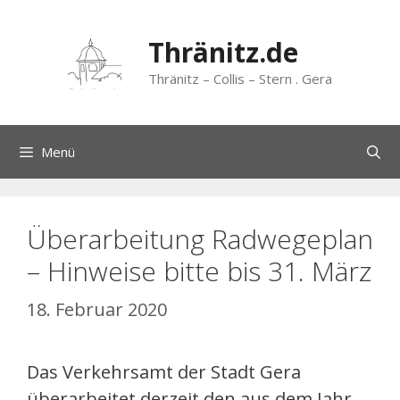
Zum
Inhalt
Thränitz.de
springen
Thränitz – Collis – Stern . Gera
Menü
Überarbeitung Radwegeplan
– Hinweise bitte bis 31. März
18. Februar 2020
Das Verkehrsamt der Stadt Gera
überarbeitet derzeit den aus dem Jahr