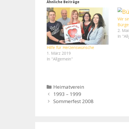
Ähnliche Beiträge
Wir si
Bürge
2. Ma
In "Al
Hilfe für Herzenswünsche
1. März 2019
In "Allgemein"
Kategorien
Heimatverein
1993 – 1999
Sommerfest 2008