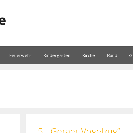
e
Feuerwehr
Kindergarten
Kirche
Band
G
5. „Geraer Vogelzug“