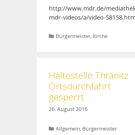
http://www.mdr.de/mediathe
mdr-videos/a/video-58158.htm
Kategorien
Bürgermeister
,
Kirche
Haltestelle Thränitz
Ortsdurchfahrt
gesperrt
26. August 2016
Kategorien
Allgemein
,
Bürgermeister