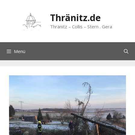
Zum
Inhalt
Thränitz.de
springen
Thränitz – Collis – Stern . Gera
Menü