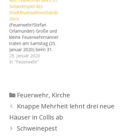
Ortsteil von Gera. Es liegt
400 Teilnehmer beim 31.
landschaftlich reizvoll am
Geländespiel des
Naherholungsgebiet
Stadtfeuerwehrverbands
Gessental und hat 400
Gera
Einwohner. Die Süd-Ost-
(Feuerwehr/Stefan
Tangente verbindet den
Orlamünder) Große und
Ortsteil mit der Stadt…
kleine Feuerwehrmänner
traten am Samstag (25.
Januar 2020) beim 31.
Geländespiel zum
25. Januar 2020
Wettkampf in Gera
In "Feuerwehr"
gegeneinander an. Rund
400 Spieler in 60
Mannschaften
absolvierten eine 10
Kilometer lange Strecke
Kategorien
Feuerwehr
,
Kirche
unter freiem Himmel. Mit
feuerwehrspezifischen
Knappe Mehrheit lehnt drei neue
Wissen und dem Einsatz
Häuser in Collis ab
ihrer Fähigkeiten im
Umgang mit Karte und
Schweinepest
Kompass…