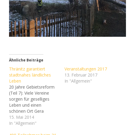
Ähnliche Beiträge
Thränitz garantiert
Veranstaltungen 2017
stadtnahes ländliches
13. Februar 2017
Leben
In "Allgemein"
20 Jahre Gebietsreform
(Teil 7): Viele Vereine
sorgen für geselliges
Leben und einen
schönen Ort Gera
Thränitz bildet mit dem
15. Mai 2014
Dorf Collis und der
In "Allgemein"
Siedlung Am Stern einen