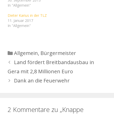
mit der OB
30. September 2013
angesprochen Gera. "Es
In "Allgemein"
wird geprüft." und "Wir
nehmen es mit." - Das
Dieter Karius in der TLZ
waren die beiden Sätze,
11. Januar 2017
die die knapp 30
In "Allgemein"
Besucher der
Einwohnerversammlung
von Thränitz, Collis und
Stern am Mittwochabend
im Gemeindezentrum
Kategorien
Allgemein
,
Bürgermeister
Thränitz am meisten
hörten. Gesagt wurden
Land fördert Breitbandausbau in
sie von…
Gera mit 2,8 Millionen Euro
Dank an die Feuerwehr
2 Kommentare zu „Knappe