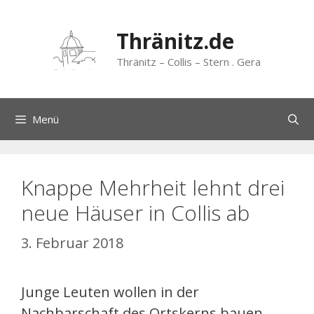
Zum
Inhalt
Thränitz.de
springen
Thränitz – Collis – Stern . Gera
Menü
Knappe Mehrheit lehnt drei
neue Häuser in Collis ab
3. Februar 2018
Junge Leuten wollen in der
Nachbarschaft des Ortskerns bauen.