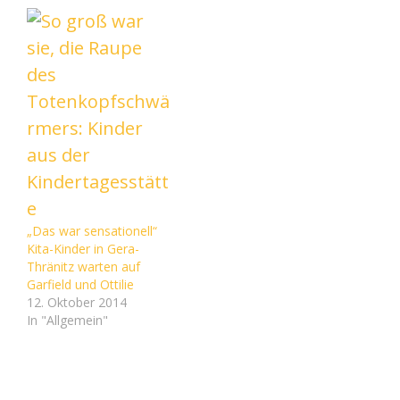
wurde die Feuerwehr zu
einem Strohballenbrand
in Gera-Thränitz gerufen.
Foto: Feuerwehr Gera
Gera. Mit drei
Strahlrohre…
„Das war sensationell“
Kita-Kinder in Gera-
Thränitz warten auf
Garfield und Ottilie
12. Oktober 2014
In "Allgemein"