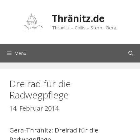
Zum
Inhalt
Thränitz.de
springen
Thränitz – Collis – Stern . Gera
Menü
Dreirad für die
Radwegpflege
14. Februar 2014
Gera-Thränitz: Dreirad für die
Radwegpflege