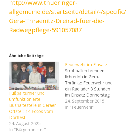
http://www.thueringer-
allgemeine.de/startseite/detail/-/specific/
Gera-Thraenitz-Dreirad-fuer-die-
Radwegpflege-591057087
Ähnliche Beiträge
Feuerwehr im Einsatz
Strohballen brennen
lichterloh in Gera-
Thränitz: Feuerwehr und
ein Radlader 3 Stunden
Fußballturnier und
im Einsatz Donnerstag
umfunktionierte
gegen 9 Uhr wurde die
24. September 2015
Bushaltestelle in Geraer
Feuerwehr zu einem
In "Feuerwehr"
Ortsteil: 14 Fotos vom
Strohballenbrand in
Dorffest
Gera-Thränitz gerufen.
24. August 2025
Foto: Feuerwehr Gera
In "Bürgermeister"
Donnerstag gegen 9 Uhr