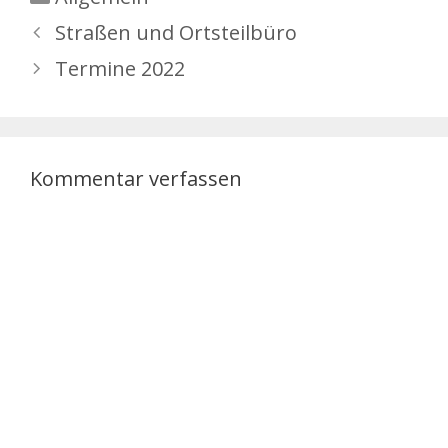
Gera/Land GmbH (RVG)
überführt. Das ist das
Straßen und Ortsteilbüro
Ergebnis der
Termine 2022
interkommunalen
Zusammenarbeit…
Kommentar verfassen