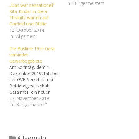
In "Bürgermeister"
„Das war sensationell“
Kita-Kinder in Gera-
Thränitz warten auf
Garfield und Ottilie
12. Oktober 2014
In "Allgemein"
Die Buslinie 19 in Gera
verbindet
Gewerbegebiete
Am Sonntag, dem 1.
Dezember 2019, tritt bei
der GVB Verkehrs- und
Betriebsgesellschaft
Gera mbH ein neuer
Fahrplan in Kraft.
27. November 2019
Darüber informiert das
In "Bürgermeister"
Unternehmen. Zeitgleich
werden die ehemaligen
GVB-Linien 22, 27, S27,
28 und 29 in Linien der
Regionalverkehr
Kategorien
Allgemein