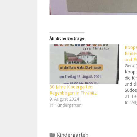
Ähnliche Beiträge
Koope
Kinde
und F
Gera (
Koope
die K
und di
30 Jahre Kindergarten
Südost
Regenbogen in Thränitz
Zusam
21. F
9. August 2024
neben 
In "Al
In "Kindergarten"
Weite
beruf
und E
Umsch
Dabei
Kategorien
Kindergarten