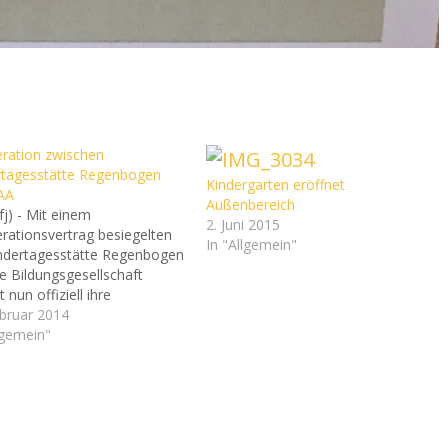
ration zwischen
rtagesstätte Regenbogen
Kindergarten eröffnet
AA
Außenbereich
fj) - Mit einem
2. Juni 2015
rationsvertrag besiegelten
In "Allgemein"
indertagesstätte Regenbogen
e Bildungsgesellschaft
 nun offiziell ihre
menarbeit. Die FAA bietet
ebruar 2014
vielfältigen Fort- und
lgemein"
rbildungen auch
sbegleitende Maßnahmen
rstausbildungen und
ulungen im Handwerk an.
 entstehen oftmals Produkte