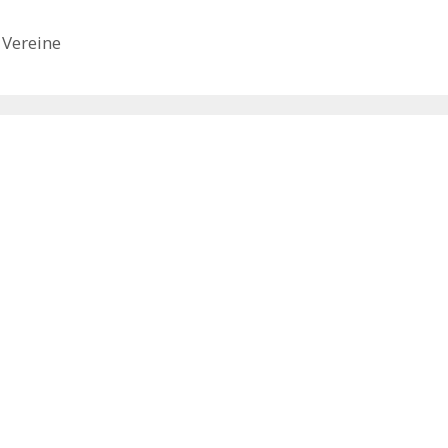
lz oder Metall. „Durch die
ration mit dem
 Vereine
nbogen…