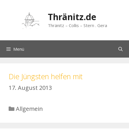
Zum
Inhalt
Thränitz.de
springen
Thränitz – Collis – Stern . Gera
Menü
Die Jüngsten helfen mit
17. August 2013
Kategorien
Allgemein